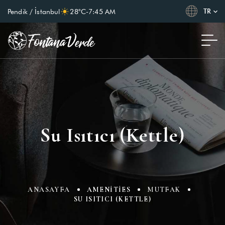
TR
Pendik / İstanbul
28°C
-
7:45 AM
Su Isıtıcı (Kettle)
ANASAYFA
AMENITIES
MUTFAK
SU ISITICI (KETTLE)