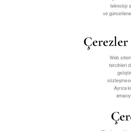
teknoloji 
ve güncellene
Çerezler
Web sitemi
tercihleri 
gelişti
sözleşmesel
Ayrıca k
amacıyl
Çer