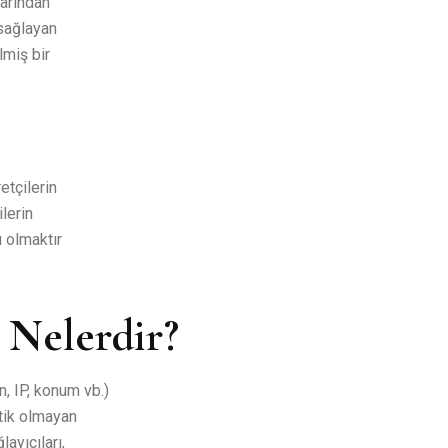
larından
 sağlayan
lmiş bir
etçilerin
ilerin
ı olmaktır
r Nelerdir?
n, IP, konum vb.)
atik olmayan
ayıcıları,