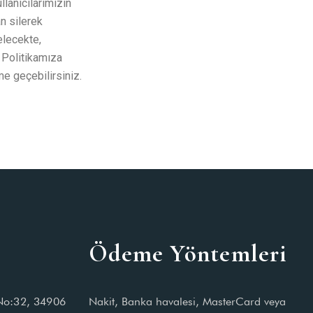
lanıcılarımızın
an silerek
elecekte,
k Politikamıza
me geçebilirsiniz.
Ödeme Yöntemleri
 No:32, 34906
Nakit, Banka havalesi, MasterCard veya