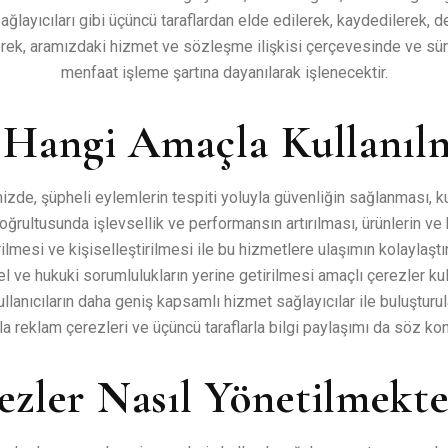
sağlayıcıları gibi üçüncü taraflardan elde edilerek, kaydedilerek, 
rek, aramızdaki hizmet ve sözleşme ilişkisi çerçevesinde ve sü
menfaat işleme şartına dayanılarak işlenecektir.
 Hangi Amaçla Kullanıl
zde, şüpheli eylemlerin tespiti yoluyla güvenliğin sağlanması, kul
doğrultusunda işlevsellik ve performansın artırılması, ürünlerin ve
rilmesi ve kişiselleştirilmesi ile bu hizmetlere ulaşımın kolaylaştı
 ve hukuki sorumlulukların yerine getirilmesi amaçlı çerezler kul
ullanıcıların daha geniş kapsamlı hizmet sağlayıcılar ile buluşturu
a reklam çerezleri ve üçüncü taraflarla bilgi paylaşımı da söz ko
ezler Nasıl Yönetilmekte