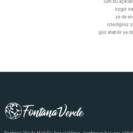
Tüm bu açıklam
özgür ira
ya da en
istediğiniz z
göz atabilir ya d
Fontana Verde Hotel’e hoş geldiniz, konforun her şey oldu