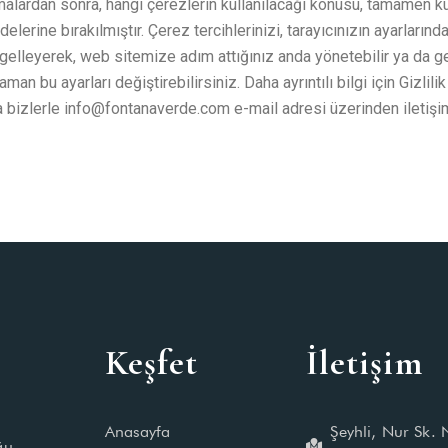
alardan sonra, hangi çerezlerin kullanılacağı konusu, tamamen kul
delerine bırakılmıştır. Çerez tercihlerinizi, tarayıcınızın ayarlarınd
gelleyerek, web sitemize adım attığınız anda yönetebilir ya da g
aman bu ayarları değiştirebilirsiniz. Daha ayrıntılı bilgi için Gizlili
a bizlerle
info@fontanaverde.com
e-mail adresi üzerinden iletişi
Keşfet
İletişim
Anasayfa
Şeyhli, Nur Sk.
ğu