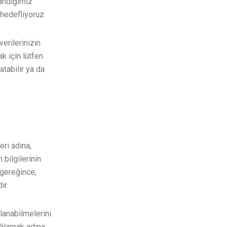
landığımız
 hedefliyoruz.
verilerinizin
k için lütfen
atabilir ya da
eri adına,
 bilgilerinin
 gereğince,
ir.
lanabilmelerini
ağlamak adına,