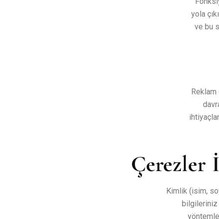
Fonksiy
yola çık
ve bu s
Reklam ç
davra
ihtiyaçla
Çerezler İ
Kimlik (isim, so
bilgilerini
yöntemler