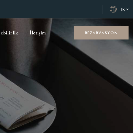
TR
ebilirlik
İletişim
REZARVASYON