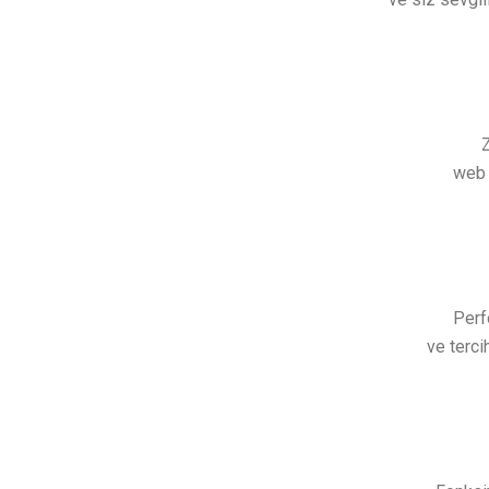
Z
web 
Perfo
ve terci