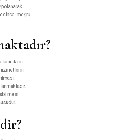
depolanarak
resince, meşru
maktadır?
lanıcıların
 hizmetlerin
rılması,
lanmaktadır.
labilmesi
nusudur.
dir?