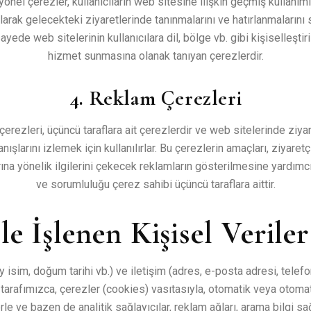
onel çerezler, kullanıcıların web sitesine ilişkin geçmiş kullanım
ılarak gelecekteki ziyaretlerinde tanınmalarını ve hatırlanmalarını
ayede web sitelerinin kullanıcılara dil, bölge vb. gibi kişiselleştiri
hizmet sunmasına olanak tanıyan çerezlerdir.
4. Reklam Çerezleri
erezleri, üçüncü taraflara ait çerezlerdir ve web sitelerinde ziyar
nışlarını izlemek için kullanılırlar. Bu çerezlerin amaçları, ziyaretç
rına yönelik ilgilerini çekecek reklamların gösterilmesine yardımc
ve sorumluluğu çerez sahibi üçüncü taraflara aittir.
le İşlenen Kişisel Verile
y isim, doğum tarihi vb.) ve iletişim (adres, e-posta adresi, telefo
z tarafımızca, çerezler (cookies) vasıtasıyla, otomatik veya otom
le ve bazen de analitik sağlayıcılar, reklam ağları, arama bilgi sağl