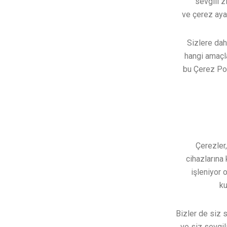
sevgili z
ve çerez ayar
Sizlere daha
hangi amaçla
bu Çerez Poli
Çerezler,
cihazlarına 
işleniyor 
ku
Bizler de siz 
ve siz sevgil