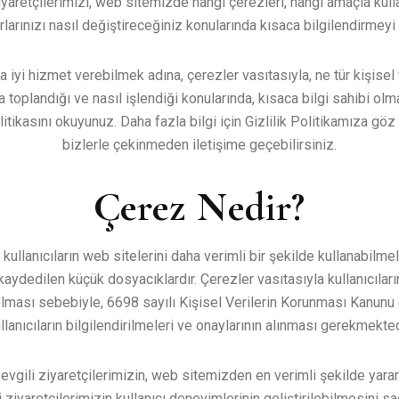
iyaretçilerimizi, web sitemizde hangi çerezleri, hangi amaçla kul
larınızı nasıl değiştireceğiniz konularında kısaca bilgilendirmeyi
 iyi hizmet verebilmek adına, çerezler vasıtasıyla, ne tür kişisel 
 toplandığı ve nasıl işlendiği konularında, kısaca bilgi sahibi olma
tikasını okuyunuz. Daha fazla bilgi için Gizlilik Politikamıza göz 
bizlerle çekinmeden iletişime geçebilirsiniz.
Çerez Nedir?
 kullanıcıların web sitelerini daha verimli bir şekilde kullanabilmel
kaydedilen küçük dosyacıklardır. Çerezler vasıtasıyla kullanıcıların
olması sebebiyle, 6698 sayılı Kişisel Verilerin Korunması Kanunu
llanıcıların bilgilendirilmeleri ve onaylarının alınması gerekmekted
sevgili ziyaretçilerimizin, web sitemizden en verimli şekilde yarar
i ziyaretçilerimizin kullanıcı deneyimlerinin geliştirilebilmesini s