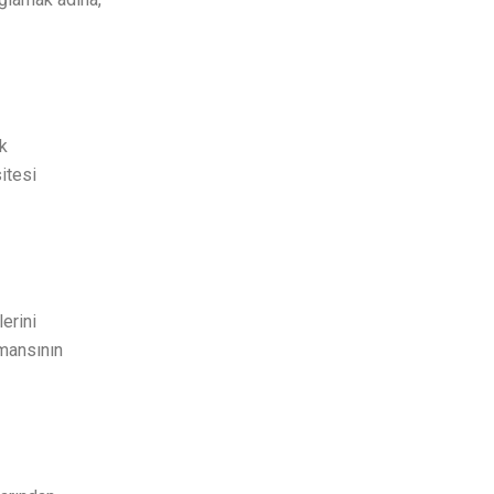
ek
itesi
lerini
rmansının